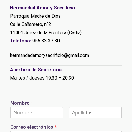
Hermandad Amor y Sacrificio
Parroquia Madre de Dios
Calle Cañamero, nº2
11401 Jerez de la Frontera (Cádiz)
Teléfono:
956 33 37 30
hermandadamorysacrificio@gmail.com
Apertura de Secretaria
Martes / Jueves 19:30 – 20:30
Nombre
*
N
A
o
p
Correo electrónico
*
m
e